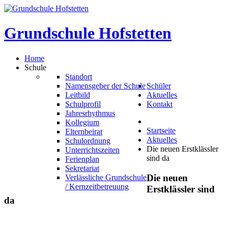
Grundschule
Hofstetten
Home
Schule
Standort
Namensgeber der Schule
Schüler
Leitbild
Aktuelles
Schulprofil
Kontakt
Jahresrhythmus
Kollegium
Startseite
Elternbeirat
Aktuelles
Schulordnung
Die neuen Erstklässler
Unterrichtszeiten
sind da
Ferienplan
Sekretariat
Die
neuen
Verlässliche Grundschule
/ Kernzeitbetreuung
Erstklässler
sind
da