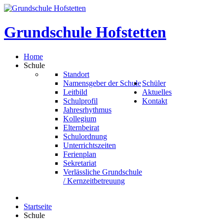
Grundschule
Hofstetten
Home
Schule
Standort
Namensgeber der Schule
Schüler
Leitbild
Aktuelles
Schulprofil
Kontakt
Jahresrhythmus
Kollegium
Elternbeirat
Schulordnung
Unterrichtszeiten
Ferienplan
Sekretariat
Verlässliche Grundschule
/ Kernzeitbetreuung
Startseite
Schule