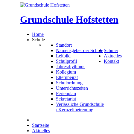
Grundschule
Hofstetten
Home
Schule
Standort
Namensgeber der Schule
Schüler
Leitbild
Aktuelles
Schulprofil
Kontakt
Jahresrhythmus
Kollegium
Elternbeirat
Schulordnung
Unterrichtszeiten
Ferienplan
Sekretariat
Verlässliche Grundschule
/ Kernzeitbetreuung
Startseite
Aktuelles