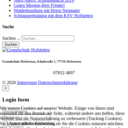
Narri,Narro! Schulfastnacht 2019
Guten Morgen,Herr Förster!
Walderkundung mit Herrn Neumaier
Schnuppertraining mit dem KSV Hofstetten
Suche
Suchen ...
Suchen
Grundschule
Hofstetten,
Schulstraße
1,
77716
Hofstetten
07832 4897
©
2026
Impressum
Datenschutzerklärung
×
Login
form
Wir nutzen Cookies auf unserer Website. Einige von ihnen sind
essenziell für den Betrieb der Seite, während andere uns helfen, diese
Website und die Nutzererfahrung zu verbessern (Tracking Cookies).
Automatische Erinnerung
Sie können selbst entscheiden, ob Sie die Cookies zulassen möchten.