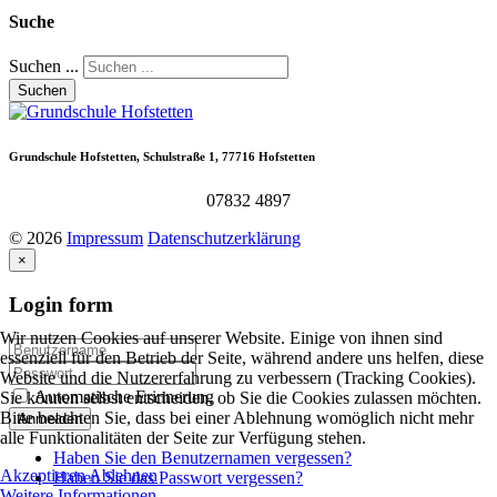
Suche
Suchen ...
Suchen
Grundschule
Hofstetten,
Schulstraße
1,
77716
Hofstetten
07832 4897
©
2026
Impressum
Datenschutzerklärung
×
Login
form
Wir nutzen Cookies auf unserer Website. Einige von ihnen sind
essenziell für den Betrieb der Seite, während andere uns helfen, diese
Website und die Nutzererfahrung zu verbessern (Tracking Cookies).
Automatische Erinnerung
Sie können selbst entscheiden, ob Sie die Cookies zulassen möchten.
Bitte beachten Sie, dass bei einer Ablehnung womöglich nicht mehr
Anmelden
alle Funktionalitäten der Seite zur Verfügung stehen.
Haben Sie den Benutzernamen vergessen?
Akzeptieren
Ablehnen
Haben Sie das Passwort vergessen?
Weitere Informationen